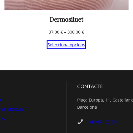
Dermosiluet
Interval
37,00
€
–
300,00
€
de
Selecciona opcions
preus:
37,00 €
a
300,00 €
CONTACTE
ió
Plaça Europa, 11, Castellar d
Barcelona
a i pedicura
ges
+34 937 158 914
m