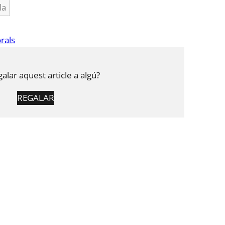
la
rals
galar aquest article a algú?
REGALAR