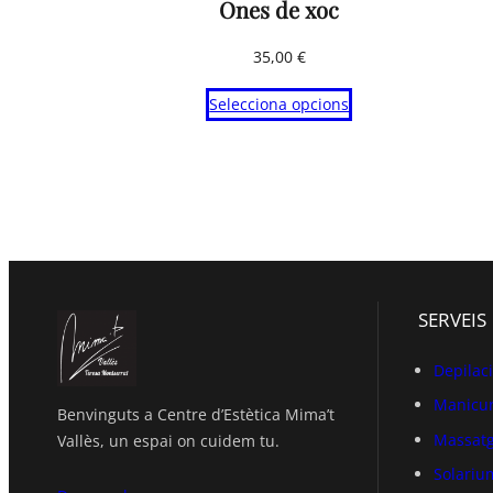
Ones de xoc
35,00
€
Selecciona opcions
SERVEIS
Depilac
Manicur
Benvinguts a Centre d’Estètica Mima’t
Massat
Vallès, un espai on cuidem tu.
Solariu