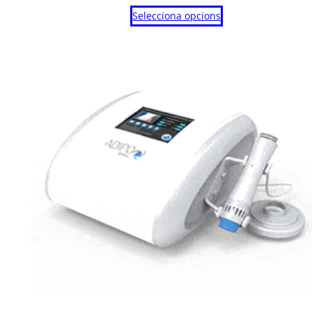
de
Selecciona opcions
preus:
275,00 €
a
550,00 €