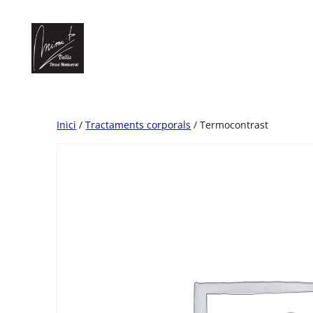
Vés
al
contingut
Inici
/
Tractaments corporals
/ Termocontrast