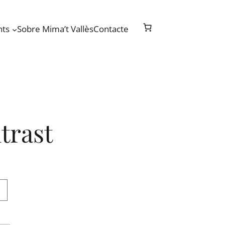
nts
Sobre Mima’t Vallès
Contacte
trast