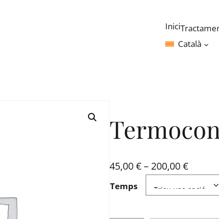
Inici
Tractame
Català
Termocon
I
45,00
€
–
200,00
€
n
Temps
t
e