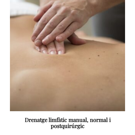
98,00 €
Drenatge limfàtic manual, normal i
postquirúrgic