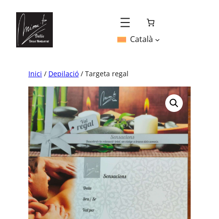
Vés
al
contingut
Català
Inici
/
Depilació
/ Targeta regal