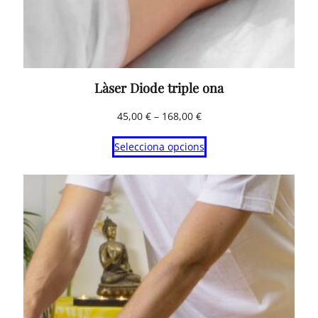
Làser Diode triple ona
Interval
45,00
€
–
168,00
€
de
Selecciona opcions
preus:
45,00 €
a
168,00 €