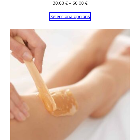
Interval
30,00
€
–
60,00
€
de
Selecciona opcions
preus:
30,00 €
a
60,00 €