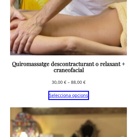
Quiromassatge descontracturant o relaxant +
craneofacial
Interval
30,00
€
–
88,00
€
de
Selecciona opcions
preus:
30,00 €
a
88,00 €